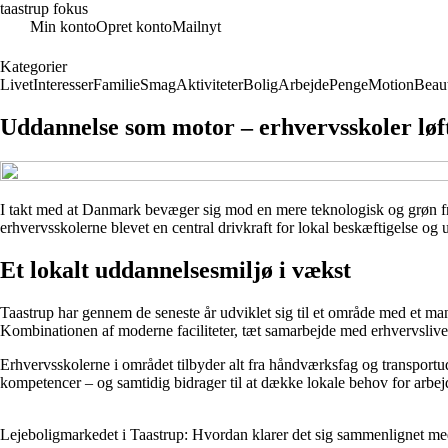
taastrup fokus
Min konto
Opret konto
Mailnyt
Kategorier
Livet
Interesser
Familie
Smag
Aktiviteter
Bolig
Arbejde
Penge
Motion
Beau
Uddannelse som motor – erhvervsskoler løft
I takt med at Danmark bevæger sig mod en mere teknologisk og grøn fremt
erhvervsskolerne blevet en central drivkraft for lokal beskæftigelse o
Et lokalt uddannelsesmiljø i vækst
Taastrup har gennem de seneste år udviklet sig til et område med et ma
Kombinationen af moderne faciliteter, tæt samarbejde med erhvervslivet
Erhvervsskolerne i området tilbyder alt fra håndværksfag og transportu
kompetencer – og samtidig bidrager til at dække lokale behov for arbejd
Lejeboligmarkedet i Taastrup: Hvordan klarer det sig sammenlignet