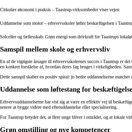
Cirkulær økonomi i praksis – Taastrup-virksomheder viser vejen
Uddannelse som motor – erhvervsskoler løfter beskæftigelsen i Taastru
Solceller og fællesskab: Grøn energi som drivkraft for Taastrups loka
Samspil mellem skole og erhvervsliv
En af de vigtigste årsager til erhvervsskolernes succes i Taastrup er d
en konkret forståelse af, hvordan deres fag bruges i virkeligheden. Sa
Dette samspil skaber en positiv spiral: jo bedre uddannelserne matcher 
Uddannelse som løftestang for beskæftigels
Erhvervsuddannelserne har vist sig at være en effektiv vej til beskæftige
senere at bygge videre med efteruddannelse eller specialisering.
For Taastrup betyder det, at flere unge bliver i området, og at lokale 
Grøn omstilling og nye kompetencer