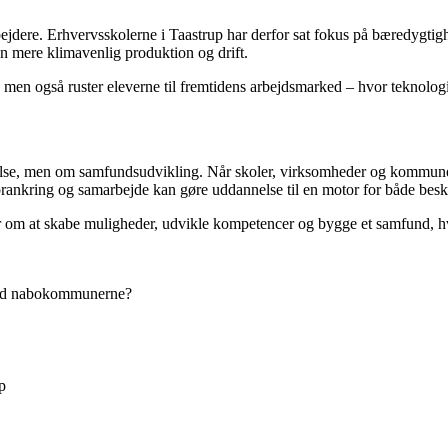
jdere. Erhvervsskolerne i Taastrup har derfor sat fokus på bæredygtighe
en mere klimavenlig produktion og drift.
 men også ruster eleverne til fremtidens arbejdsmarked – hvor teknologis
lse, men om samfundsudvikling. Når skoler, virksomheder og kommune 
rankring og samarbejde kan gøre uddannelse til en motor for både beskæ
r om at skabe muligheder, udvikle kompetencer og bygge et samfund, hvor
 med nabokommunerne?
p