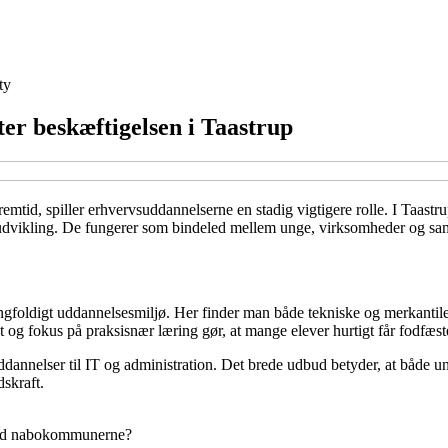
ty
er beskæftigelsen i Taastrup
id, spiller erhvervsuddannelserne en stadig vigtigere rolle. I Taastrup,
g udvikling. De fungerer som bindeled mellem unge, virksomheder og samf
ngfoldigt uddannelsesmiljø. Her finder man både tekniske og merkantile
 og fokus på praksisnær læring gør, at mange elever hurtigt får fodfæs
ddannelser til IT og administration. Det brede udbud betyder, at både u
skraft.
 med nabokommunerne?