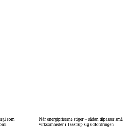
ergi som
Når energipriserne stiger – sådan tilpasser små
nomi
virksomheder i Taastrup sig udfordringen