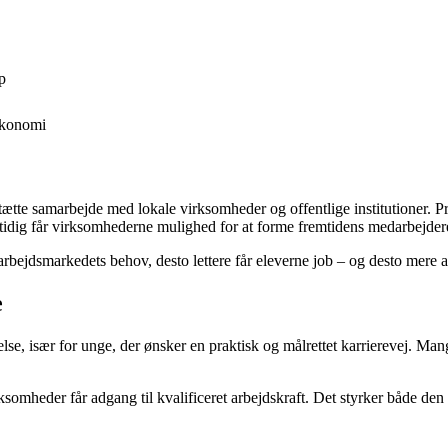
p
løkonomi
et tætte samarbejde med lokale virksomheder og offentlige institutioner.
mtidig får virksomhederne mulighed for at forme fremtidens medarbejdere
arbejdsmarkedets behov, desto lettere får eleverne job – og desto mere a
e
lse, især for unge, der ønsker en praktisk og målrettet karrierevej. Mang
virksomheder får adgang til kvalificeret arbejdskraft. Det styrker både