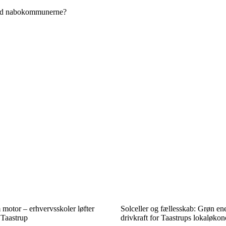
 med nabokommunerne?
motor – erhvervsskoler løfter
Solceller og fællesskab: Grøn en
 Taastrup
drivkraft for Taastrups lokaløko